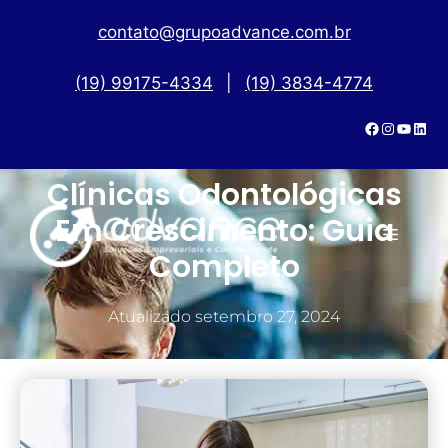
contato@grupoadvance.com.br
(19) 99175-4334
|
(19) 3834-4774
Controle Financeiro Para
Clínicas Odontológicas
Em Crescimento: Guia
Completo
Atualizado
setembro 27, 2024