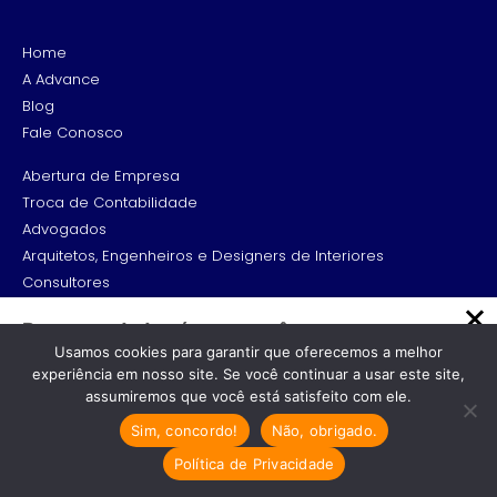
Home
A Advance
Blog
Fale Conosco
Abertura de Empresa
Troca de Contabilidade
Advogados
Arquitetos, Engenheiros e Designers de Interiores
Consultores
Médicos e Profissionais da saúde
Recomendado só para você
Profissionais de TI
Usamos cookies para garantir que oferecemos a melhor
Escritório de Contabilidade em
experiência em nosso site. Se você continuar a usar este site,
Comércio Varejista e Atacadista
Sorocaba: Guia Completo para
assumiremos que você está satisfeito com ele.
Representantes e Empresas de Representação comercial
Dentistas
Sim, concordo!
Não, obrigado.
Indústria
Escritório de contabilidade em
Empresa Credenciada de Vistoria (ECV) ou de
Sorocaba: Como escolher o melhor serviço…
Política de Privacidade
Emplacamento Veícular
Cresta Posts Box by CP