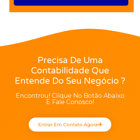
Precisa De Uma
Contabilidade Que
Entende Do Seu Negócio ?
Encontrou! Clique No Botão Abaixo
E Fale Conosco!
Entrar Em Contato Agora