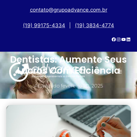
contato@grupoadvance.com.br
(19) 99175-4334
|
(19) 3834-4774
Contabilidade Para
Dentistas: Aumente Seus
Lucros Com Eficiência
Atualizado
fevereiro 20, 2025