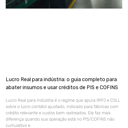
Lucro Real para indústria: o guia completo para
abater insumos e usar créditos de PIS e COFINS
Lucro Real para indústria é o regime que apura IRPJ e CSLL
sobre o lucro contábil ajustado, indicado para fábricas com
crédito relevante e custos bem rastreados. Ele faz mais
diferença quando sua operação está no PIS/COFINS não
cumulativo e