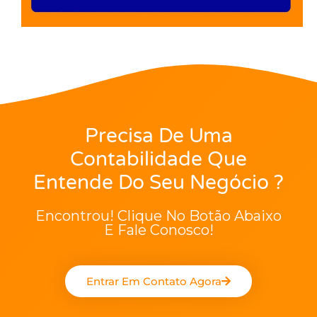
Precisa De Uma
Contabilidade Que
Entende Do Seu Negócio ?
Encontrou! Clique No Botão Abaixo
E Fale Conosco!
Entrar Em Contato Agora