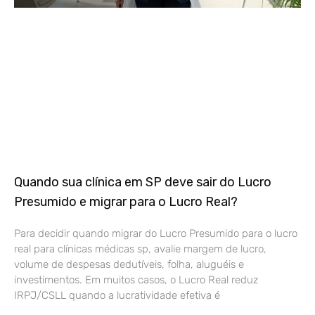
Quando sua clínica em SP deve sair do Lucro
Presumido e migrar para o Lucro Real?
Para decidir quando migrar do Lucro Presumido para o lucro
real para clínicas médicas sp, avalie margem de lucro,
volume de despesas dedutíveis, folha, aluguéis e
investimentos. Em muitos casos, o Lucro Real reduz
IRPJ/CSLL quando a lucratividade efetiva é