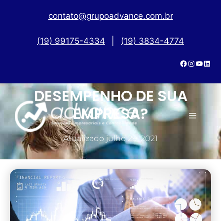
contato@grupoadvance.com.br
(19) 99175-4334
|
(19) 3834-4774
COMO ANDA O
DESEMPENHO DE SUA
EMPRESA?
Atualizado
julho 29, 2021