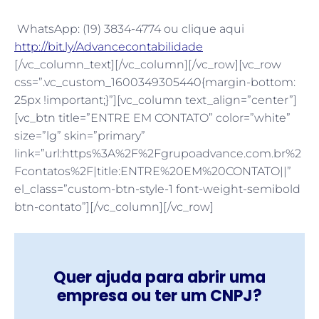
WhatsApp: (19) 3834-4774 ou clique aqui
http://bit.ly/Advancecontabilidade
[/vc_column_text][/vc_column][/vc_row][vc_row
css=”.vc_custom_1600349305440{margin-bottom:
25px !important;}”][vc_column text_align=”center”]
[vc_btn title=”ENTRE EM CONTATO” color=”white”
size=”lg” skin=”primary”
link=”url:https%3A%2F%2Fgrupoadvance.com.br%2
Fcontatos%2F|title:ENTRE%20EM%20CONTATO||”
el_class=”custom-btn-style-1 font-weight-semibold
btn-contato”][/vc_column][/vc_row]
Quer ajuda para abrir uma
empresa ou ter um CNPJ?