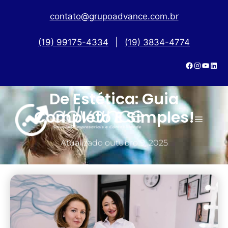
contato@grupoadvance.com.br
(19) 99175-4334
|
(19) 3834-4774
Como Abrir Uma Clínica
De Estética: Guia
Completo E Simples!
Atualizado
outubro 9, 2025