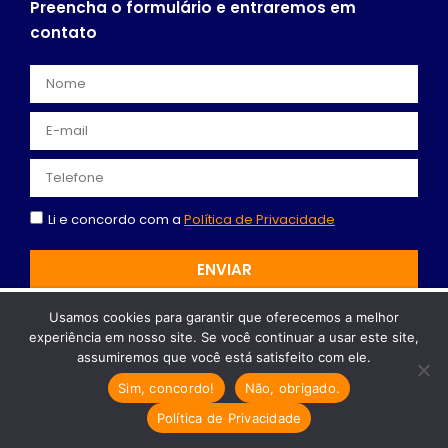
Preencha o formulário e entraremos em
contato
Li e concordo com a
Política de Privacidade
ENVIAR
Recomendado só para você
Usamos cookies para garantir que oferecemos a melhor
experiência em nosso site. Se você continuar a usar este site,
Abertura de Empresa em Limeira:
assumiremos que você está satisfeito com ele.
Um guia para Dentistas
Sim, concordo!
Não, obrigado.
Abertura de empresa em Limeira: O
Guia completo para dentistas…
Política de Privacidade
Facebook
Instagram
Youtube
Cresta Posts Box by CP