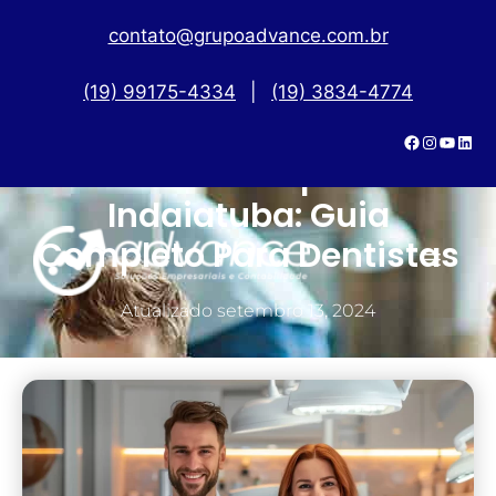
contato@grupoadvance.com.br
(19) 99175-4334
|
(19) 3834-4774
Abertura De Empresa Em
Indaiatuba: Guia
Completo Para Dentistas
Atualizado
setembro 13, 2024